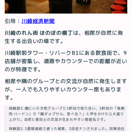
引用：
川崎経済新聞
川崎のれん街 ほのぼの横丁
は、相席が自然に発
生する出会いの場です。
川崎駅前タワー・リバークB1にある飲食街で、9
店舗が密集し、通路やカウンターでの距離が近い
のが特徴です。
相席や隣のグループとの交流が自然に発生します
が、一人でも入りやすいカウンター席もありま
す。
体験談1: 隣にいた女性グループと1軒目で知り合い、3軒目の「鳥焼
肉 バードン」で「鶏ギョプサル、食べる？」と声をかけたら大盛り
上がり。自然と客同士の交流が生まれやすい雰囲気です。
体験談2: 1週間連続で通った結果、2回逆ナンされました。同業他社