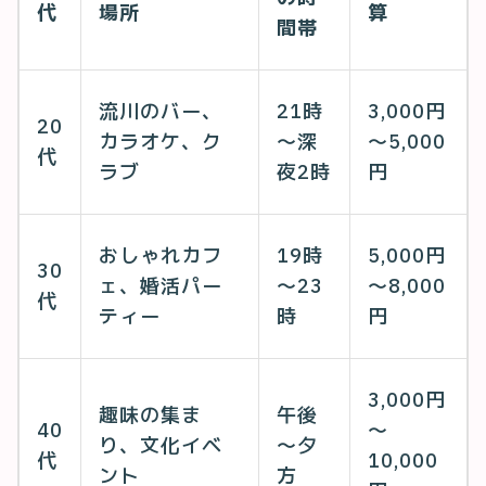
代
場所
算
間帯
流川のバー、
21時
3,000円
20
カラオケ、ク
～深
～5,000
代
ラブ
夜2時
円
おしゃれカフ
19時
5,000円
30
ェ、婚活パー
～23
～8,000
代
ティー
時
円
3,000円
趣味の集ま
午後
40
～
り、文化イベ
～夕
代
10,000
ント
方