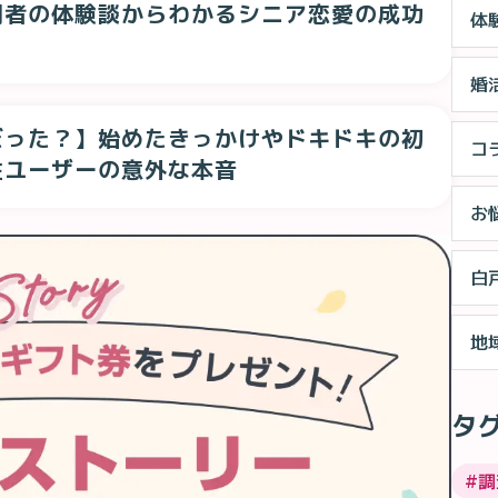
用者の体験談からわかるシニア恋愛の成功
体
婚
だった？】始めたきっかけやドキドキの初
コ
性ユーザーの意外な本音
お
白
地
タ
#
調