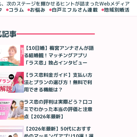
も、次のステージを輝かせるヒントが詰まったWebメディア
ク
コラム
お悩み
白戸ミフルさん連載
地域別婚活
気記事
【10日婚】梅宮アンナさんが語
る結婚観！マッチングアプリ
「ラス恋」独占インタビュー
【ラス恋料金ガイド】支払い方
法とプランの選び方！無料で利
用できる機能は？
ラス恋の評判は実際どう？口コ
ミでわかった本当の評価と注意
点【2026年最新】
【2026年最新】50代におすす
めのマッチングアプリ10選！選