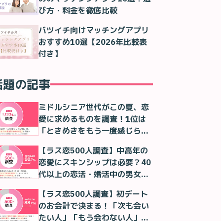
び方・料金を徹底比較
バツイチ向けマッチングアプリ
おすすめ10選【2026年比較表
付き】
話題の記事
ミドルシニア世代がこの夏、恋
愛に求めるものを調査！1位は
「ときめきをもう一度感じられ
る恋」！
【ラス恋500人調査】中高年の
恋愛にスキンシップは必要？40
代以上の恋活・婚活中の男女の
本音
【ラス恋500人調査】初デート
のお会計で決まる！「次も会い
たい人」「もう会わない人」が