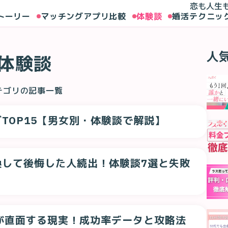
恋も人生
トーリー
マッチングアプリ比較
体験談
婚活テクニッ
人
体験談
テゴリの記事一覧
TOP15【男女別・体験談で解説】
換して後悔した人続出！体験談7選と失敗
が直面する現実！成功率データと攻略法