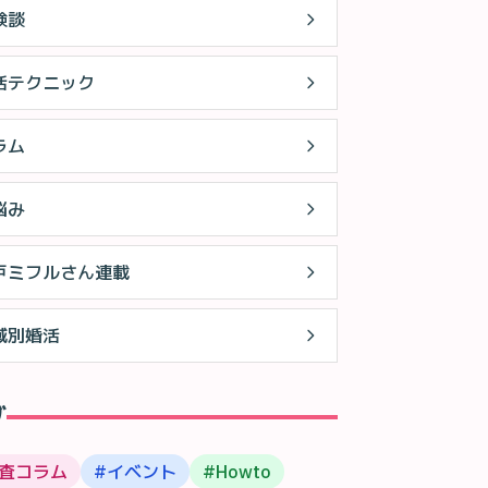
験談
活テクニック
ラム
悩み
戸ミフルさん連載
域別婚活
グ
査コラム
#
イベント
#
Howto