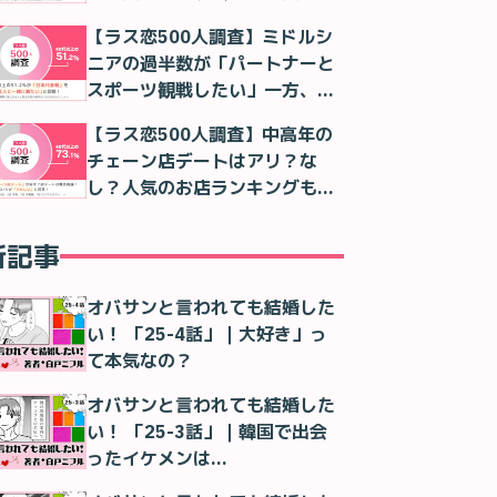
判明
【ラス恋500人調査】ミドルシ
ニアの過半数が「パートナーと
スポーツ観戦したい」一方、実
際は「一人で観る」が最多に
【ラス恋500人調査】中高年の
チェーン店デートはアリ？な
し？人気のお店ランキングも紹
介！
新記事
オバサンと言われても結婚した
い！ 「25-4話」｜大好き」っ
て本気なの？
オバサンと言われても結婚した
い！ 「25-3話」｜韓国で出会
ったイケメンは…