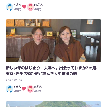
N
さん
M
さん
40代
40代
新しい年のはじまりに夫婦へ。出会ってわずか2ヶ月、
東京×岩手の遠距離が結んだ人生最後の恋
2026.01.07
Y
さん
S
さん
40代
40代