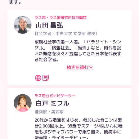
ます。
ラス恋・ラス婚研究所特別顧問
山田 昌弘
社会学者（中央大学 文学部 教授）
家族社会学の第一人者。「パラサイト・シン
グル」「格差社会」「婚活」など、時代を捉
えた概念を次々と提唱してきた日本を代表す
る社会学者。
続きを読む
ラス恋公式ナビゲーター
白戸 ミフル
漫画家・美容家
20代から婚活をはじめ、参加した合コンは累
計2,000回以上。35歳でステージ4乳がんに罹
患もポジティブパワーで乗り越え、闘病中に
漫画家・ライターデビュー。