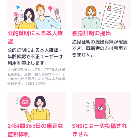
公的証明による本人確
独身証明の提出
認
独身証明の提出有無が確認
でき、既婚者の方は利用で
公的証明による本人確認・
きません。
年齢確認で不正ユーザーは
利用を停止します。
※公的証明書として利用できるのは運
転免許証、旅券、個人番号カード、そ
の他官公庁が発行した公的な本人確認
書類です。（認証に必須）
24時間365日の厳正な
SNSには一切投稿され
監視体制
ません