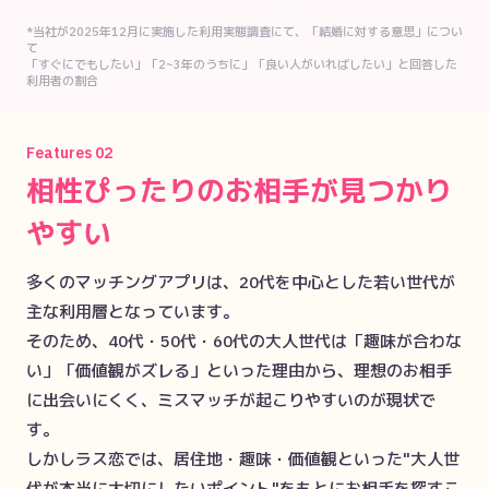
*当社が2025年12月に実施した利用実態調査にて、「結婚に対する意思」につい
て

「すぐにでもしたい」「2~3年のうちに」「良い人がいればしたい」と回答した
利用者の割合
Features
02
相性ぴったりのお相手が見つかり
やすい
多くのマッチングアプリは、20代を中心とした若い世代が
主な利用層となっています。

そのため、40代・50代・60代の大人世代は「趣味が合わな
い」「価値観がズレる」といった理由から、理想のお相手
に出会いにくく、ミスマッチが起こりやすいのが現状で
す。

しかしラス恋では、居住地・趣味・価値観といった"大人世
代が本当に大切にしたいポイント"をもとにお相手を探すこ