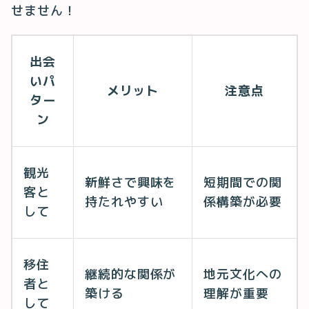
せません！
出会
いパ
メリット
注意点
ター
ン
観光
新鮮さで興味を
短期間での関
客と
持たれやすい
係構築が必要
して
移住
継続的な関係が
地元文化への
者と
築ける
理解が重要
して