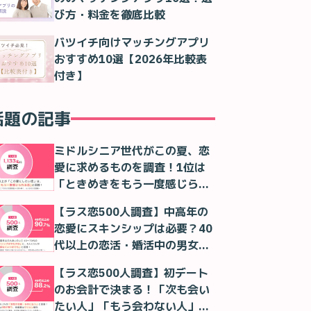
び方・料金を徹底比較
バツイチ向けマッチングアプリ
おすすめ10選【2026年比較表
付き】
話題の記事
ミドルシニア世代がこの夏、恋
愛に求めるものを調査！1位は
「ときめきをもう一度感じられ
る恋」！
【ラス恋500人調査】中高年の
恋愛にスキンシップは必要？40
代以上の恋活・婚活中の男女の
本音
【ラス恋500人調査】初デート
のお会計で決まる！「次も会い
たい人」「もう会わない人」が