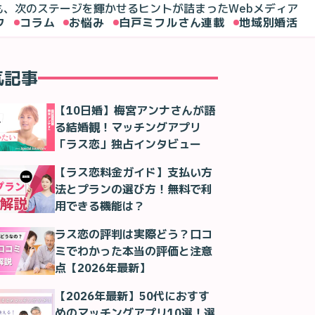
も、次のステージを輝かせるヒントが詰まったWebメディア
ク
コラム
お悩み
白戸ミフルさん連載
地域別婚活
気記事
26年版】50代女性のマッチングアプリの現実！97%がマッチング
【10日婚】梅宮アンナさんが語
る結婚観！マッチングアプリ
「ラス恋」独占インタビュー
【ラス恋料金ガイド】支払い方
法とプランの選び方！無料で利
用できる機能は？
ラス恋の評判は実際どう？口コ
ミでわかった本当の評価と注意
点【2026年最新】
【2026年最新】50代におすす
めのマッチングアプリ10選！選