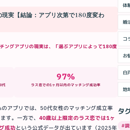
体
の現実【結論：アプリ次第で180度変わ
婚
コ
チングアプリの現実は、「選ぶアプリによって180度
お
白
97%
0代
ラス恋での1ヶ月以内のマッチング成功率
地
中心のアプリでは、50代女性のマッチング成立率
タ
ります。一方で、
40歳以上限定のラス恋では1ヶ
#
調
グ成功
という公式データが出ています（2025年