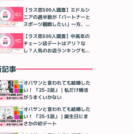
判明
【ラス恋500人調査】ミドルシ
ニアの過半数が「パートナーと
スポーツ観戦したい」一方、実
際は「一人で観る」が最多に
【ラス恋500人調査】中高年の
チェーン店デートはアリ？な
し？人気のお店ランキングも紹
介！
新記事
オバサンと言われても結婚した
い！ 「25-2話」｜私だけ婚活
がうまくいかない
オバサンと言われても結婚した
い！ 「25-1話」｜誕生日にま
さかの初デート