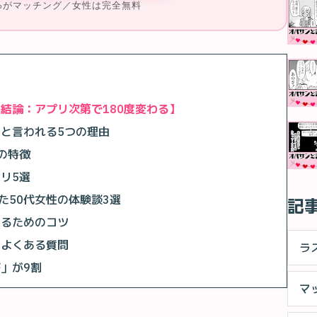
7%がマッチング／女性は完全無料
結論：アプリ次第で180度変わる】
いと言われる5つの理由
の特徴
リ5選
た50代女性の体験談3選
記
するためのコツ
るよくある質問
ラ
」が9割
マ