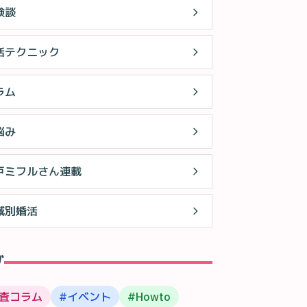
験談
活テクニック
ラム
悩み
戸ミフルさん連載
域別婚活
グ
査コラム
#
イベント
#
Howto