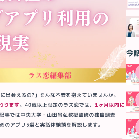
今
当に出会えるの?」そんな不安を抱えていませんか。
わります
。40歳以上限定のラス恋では、
1ヶ月以内に
本記事では中央大学・山田昌弘教授監修の独自調査
おすすめのアプリ5選と実話体験談を解説します。