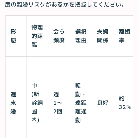
度の離婚リスクがあるかを把握してください。
物理
形
会う
選択
夫婦
離婚
的距
態
頻度
理由
関係
率
離
中
転
週
(新
週
勤・
約
末
幹線
1〜
遠距
良好
32%
婚
圏
2回
離通
内)
勤