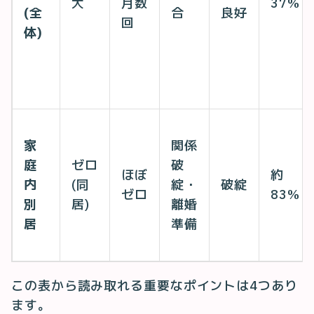
大
月数
37%
(全
合
良好
回
体)
家
関係
庭
ゼロ
破
ほぼ
約
内
(同
綻・
破綻
ゼロ
83%
別
居)
離婚
居
準備
この表から読み取れる重要なポイントは4つあり
ます。