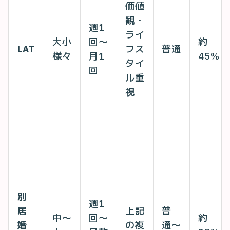
価値
観・
週1
ライ
大小
回〜
約
LAT
フス
普通
様々
月1
45%
タイ
回
ル重
視
別
週1
居
上記
普
中〜
回〜
約
婚
の複
通〜