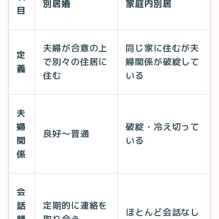
別居婚
家庭内別居
目
夫婦が合意の上
同じ家に住むが夫
定
で別々の住居に
婦関係が破綻して
義
住む
いる
夫
婦
破綻・冷え切って
良好〜普通
関
いる
係
会
話
定期的に連絡を
ほとんど会話なし