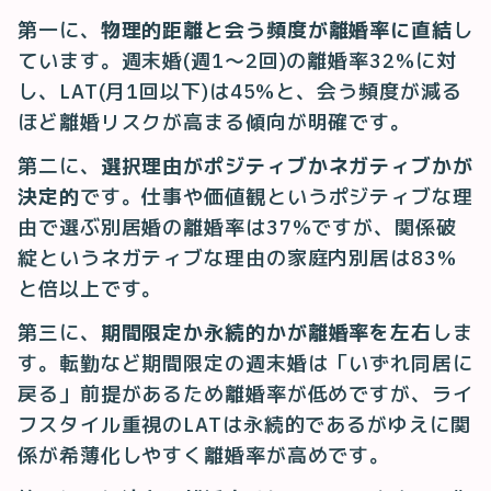
第一に、
物理的距離と会う頻度が離婚率に直結
し
ています。週末婚(週1〜2回)の離婚率32%に対
し、LAT(月1回以下)は45%と、会う頻度が減る
ほど離婚リスクが高まる傾向が明確です。
第二に、
選択理由がポジティブかネガティブかが
決定的
です。仕事や価値観というポジティブな理
由で選ぶ別居婚の離婚率は37%ですが、関係破
綻というネガティブな理由の家庭内別居は83%
と倍以上です。
第三に、
期間限定か永続的かが離婚率を左右
しま
す。転勤など期間限定の週末婚は「いずれ同居に
戻る」前提があるため離婚率が低めですが、ライ
フスタイル重視のLATは永続的であるがゆえに関
係が希薄化しやすく離婚率が高めです。