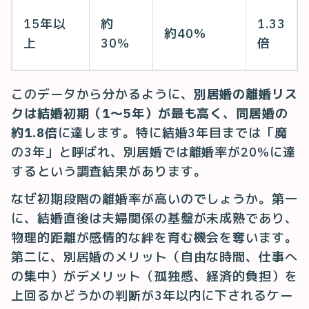
15年以
約
1.33
約40%
上
30%
倍
このデータから分かるように、
別居婚の離婚リス
クは結婚初期（1〜5年）が最も高く、同居婚の
約1.8倍
に達します。特に結婚3年目までは「魔
の3年」と呼ばれ、別居婚では離婚率が20%に達
するという調査結果があります。
なぜ初期段階の離婚率が高いのでしょうか。第一
に、結婚直後は夫婦関係の基盤が未成熟であり、
物理的距離が感情的な絆を育む機会を奪います。
第二に、別居婚のメリット（自由な時間、仕事へ
の集中）がデメリット（孤独感、経済的負担）を
上回るかどうかの判断が3年以内に下されるケー