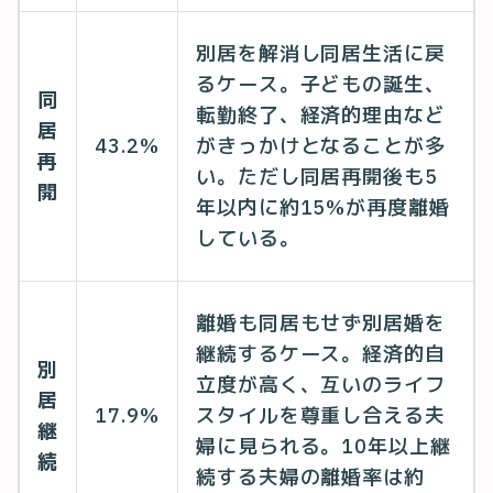
別居を解消し同居生活に戻
るケース。子どもの誕生、
同
転勤終了、経済的理由など
居
43.2%
がきっかけとなることが多
再
い。ただし同居再開後も5
開
年以内に約15%が再度離婚
している。
離婚も同居もせず別居婚を
継続するケース。経済的自
別
立度が高く、互いのライフ
居
17.9%
スタイルを尊重し合える夫
継
婦に見られる。10年以上継
続
続する夫婦の離婚率は約