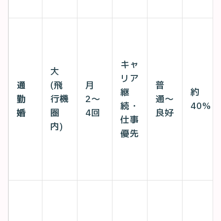
キャ
大
リア
通
(飛
月
普
継
約
勤
行機
2〜
通〜
続・
40%
婚
圏
4回
良好
仕事
内)
優先