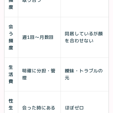
頻
取り合う
度
会
う
同居しているが顔
週1回〜月数回
頻
を合わせない
度
生
明確に分担・管
曖昧・トラブルの
活
理
元
費
性
生
会った時にある
ほぼゼロ