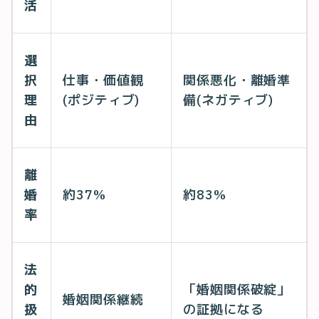
活
選
択
仕事・価値観
関係悪化・離婚準
理
(ポジティブ)
備(ネガティブ)
由
離
婚
約37%
約83%
率
法
的
「婚姻関係破綻」
婚姻関係継続
扱
の証拠になる