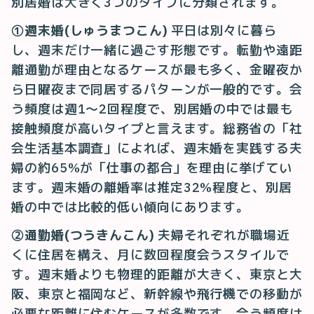
別居婚は大きく3つのタイプに分類されます。
①週末婚(しゅうまつこん)
平日は別々に暮ら
し、週末だけ一緒に過ごす形態です。転勤や遠距
離通勤が理由となるケースが最も多く、金曜夜か
ら日曜夜まで同居するパターンが一般的です。会
う頻度は週1〜2回程度で、別居婚の中では最も
接触頻度が高いタイプと言えます。総務省の「社
会生活基本調査」によれば、週末婚を実践する夫
婦の約65%が「仕事の都合」を理由に挙げてい
ます。週末婚の離婚率は推定32%程度と、別居
婚の中では比較的低い傾向にあります。
②通勤婚(つうきんこん)
夫婦それぞれが職場近
くに住居を構え、月に数回程度会うスタイルで
す。週末婚よりも物理的距離が大きく、東京と大
阪、東京と福岡など、新幹線や飛行機での移動が
必要な距離に住むケースが多数です。会う頻度は