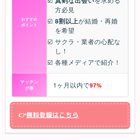
真剣な出会い
を求める
方必見
おすすめ
8割以上
が結婚・再婚
ポイント
を希望
サクラ・業者の心配な
し！
各種メディアで紹介！
マッチン
1ヶ月以内で
97%
グ率
👉
無料登録はこちら