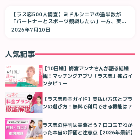
【ラス恋500人調査】ミドルシニアの過半数が
「パートナーとスポーツ観戦したい」一方、実際
は「一人で観る」が最多に
2026年7月10日
人気記事
【10日婚】梅宮アンナさんが語る結婚
観！マッチングアプリ「ラス恋」独占イ
ンタビュー
【ラス恋料金ガイド】支払い方法とプラ
ンの選び方！無料で利用できる機能は？
ラス恋の評判は実際どう？口コミでわか
った本当の評価と注意点【2026年最新】