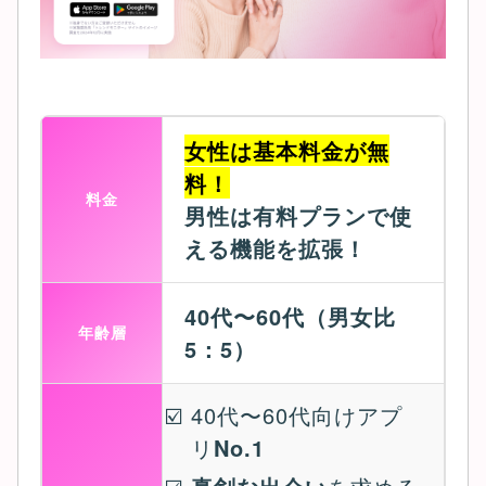
女性は基本料金が無
料！
料金
男性は有料プランで使
える機能を拡張！
40代〜60代（男女比
年齢層
5：5）
40代〜60代向けアプ
リ
No.1