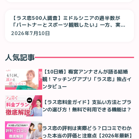
【ラス恋500人調査】ミドルシニアの過半数が
「パートナーとスポーツ観戦したい」一方、実際
は「一人で観る」が最多に
2026年7月10日
人気記事
【10日婚】梅宮アンナさんが語る結婚
観！マッチングアプリ「ラス恋」独占イ
ンタビュー
【ラス恋料金ガイド】支払い方法とプラ
ンの選び方！無料で利用できる機能は？
ラス恋の評判は実際どう？口コミでわか
った本当の評価と注意点【2026年最新】