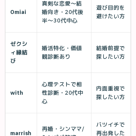
真剣な恋愛〜結
遊び目的を
Omiai
婚向き・20代後
避けたい方
半〜30代中心
ゼクシ
婚活特化・価値
結婚前提で
ィ縁結
観診断あり
探したい方
び
心理テストで相
内面重視で
with
性診断・20代中
探したい方
心
バツイチで
再婚・シンママ/
marrish
再出発した