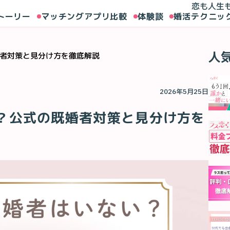
恋も人生
トーリー
マッチングアプリ比較
体験談
婚活テクニッ
人
者対策と見分け方を徹底解説
2026年5月25日
？公式の既婚者対策と見分け方を