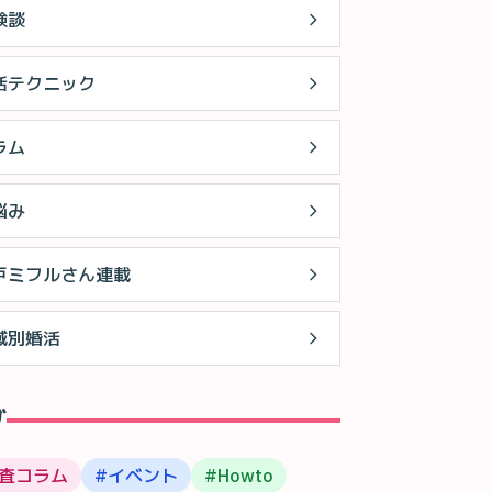
験談
活テクニック
ラム
悩み
戸ミフルさん連載
域別婚活
グ
査コラム
#
イベント
#
Howto