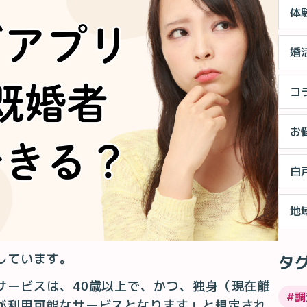
体
婚
コ
お
白
地
しています。
タ
サービスは、40歳以上で、かつ、独身（現在離
#
調
が利用可能なサービスとなります」と規定され