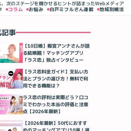
も、次のステージを輝かせるヒントが詰まったWebメディア
ク
コラム
お悩み
白戸ミフルさん連載
地域別婚活
気記事
【10日婚】梅宮アンナさんが語
る結婚観！マッチングアプリ
「ラス恋」独占インタビュー
【ラス恋料金ガイド】支払い方
法とプランの選び方！無料で利
用できる機能は？
ラス恋の評判は実際どう？口コ
ミでわかった本当の評価と注意
点【2026年最新】
【2026年最新】50代におすす
めのマッチングアプリ10選！選