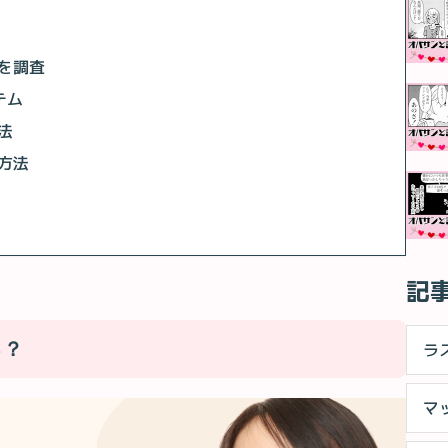
を調査
テム
法
方法
記
る？
ラ
マ