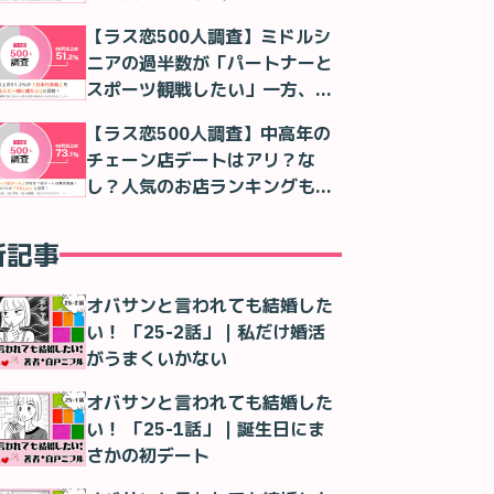
判明
【ラス恋500人調査】ミドルシ
ニアの過半数が「パートナーと
スポーツ観戦したい」一方、実
際は「一人で観る」が最多に
【ラス恋500人調査】中高年の
チェーン店デートはアリ？な
し？人気のお店ランキングも紹
介！
新記事
オバサンと言われても結婚した
い！ 「25-2話」｜私だけ婚活
がうまくいかない
オバサンと言われても結婚した
い！ 「25-1話」｜誕生日にま
さかの初デート