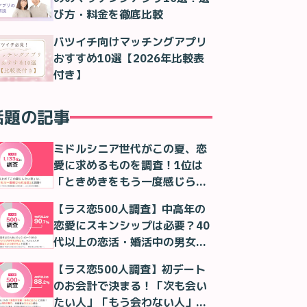
び方・料金を徹底比較
バツイチ向けマッチングアプリ
おすすめ10選【2026年比較表
付き】
話題の記事
ミドルシニア世代がこの夏、恋
愛に求めるものを調査！1位は
「ときめきをもう一度感じられ
る恋」！
【ラス恋500人調査】中高年の
恋愛にスキンシップは必要？40
代以上の恋活・婚活中の男女の
本音
【ラス恋500人調査】初デート
のお会計で決まる！「次も会い
たい人」「もう会わない人」が