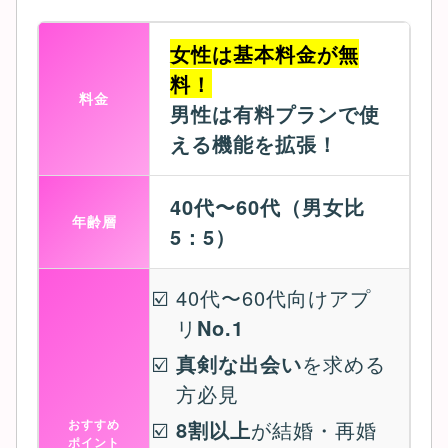
女性は基本料金が無
料！
料金
男性は有料プランで使
える機能を拡張！
40代〜60代（男女比
年齢層
5：5）
40代〜60代向けアプ
リ
No.1
真剣な出会い
を求める
方必見
おすすめ
8割以上
が結婚・再婚
ポイント