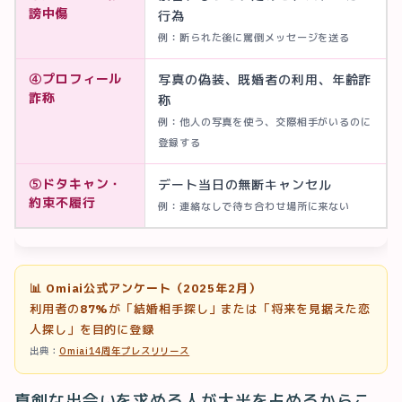
謗中傷
行為
例：断られた後に罵倒メッセージを送る
④プロフィール
写真の偽装、既婚者の利用、年齢詐
詐称
称
例：他人の写真を使う、交際相手がいるのに
登録する
⑤ドタキャン・
デート当日の無断キャンセル
約束不履行
例：連絡なしで待ち合わせ場所に来ない
📊 Omiai公式アンケート（2025年2月）
利用者の
87%
が「結婚相手探し」または「将来を見据えた恋
人探し」を目的に登録
出典：
Omiai14周年プレスリリース
真剣な出会いを求める人が大半を占めるからこ