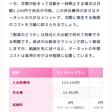
一方、交際が始まって活動を一時停止する場合は月
額2,200円で休会が可能。この休会費用の安さはオ
ーネットの大きなメリットで、交際に専念する期間
のコストを大幅に抑えられるでしょう。
「割高かどうか」は他社との比較で初めて判断でき
る問題です。後述の比較表セクションで詳しく解説
しますが、結論を先に述べると、オーネットの年間
コストは業界の中では中程度に位置しています。
項目
オーネットプラン
IBJ
入会時費用
123,200円
129,
月会費
15,950円
19,
0円
0円〜22
成婚料
※オーネット会員同士
※IBJ会員と