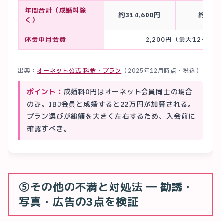
年間合計（成婚料除
約314,600円
約360
く）
休会中月会費
2,200円（最大12ヶ月
出典：
オーネット公式 料金・プラン
（2025年12月時点・税込）
ポイント：
成婚料0円はオーネット会員同士の場合
のみ。IBJ会員と成婚すると22万円が加算される。
プラン選びが総額を大きく左右するため、入会前に
確認すべき。
⑤その他の不満と対処法 ― 勧誘・
写真・広告の3点を検証