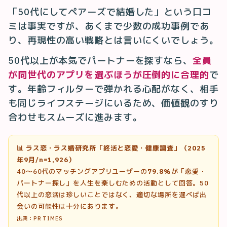
「50代にしてペアーズで結婚した」という口コ
ミは事実ですが、あくまで少数の成功事例であ
り、再現性の高い戦略とは言いにくいでしょう。
50代以上が本気でパートナーを探すなら、
全員
が同世代のアプリを選ぶほうが圧倒的に合理的
で
す。年齢フィルターで弾かれる心配がなく、相手
も同じライフステージにいるため、価値観のすり
合わせもスムーズに進みます。
📊 ラス恋・ラス婚研究所「終活と恋愛・健康調査」（2025
年9月/n=1,926）
40〜60代のマッチングアプリユーザーの
79.8%
が「恋愛・
パートナー探し」を人生を楽しむための活動として回答。50
代以上の恋活は珍しいことではなく、適切な場所を選べば出
会いの可能性は十分にあります。
出典：PR TIMES