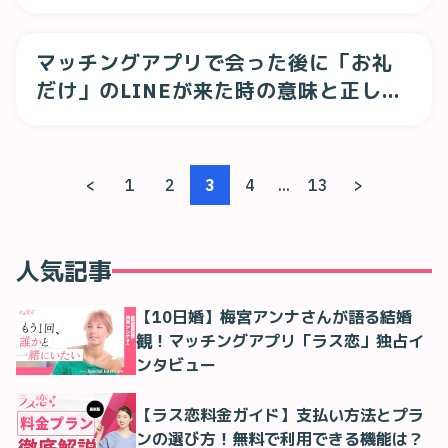
る
マッチングアプリで会った後に「お礼
だけ」のLINEが来た時の意味と正しい
対処法
<
1
2
3
4
...
13
>
人気記事
【10日婚】梅宮アンナさんが語る結婚
観！マッチングアプリ「ラス恋」独占イ
ンタビュー
【ラス恋料金ガイド】支払い方法とプラ
ンの選び方！無料で利用できる機能は？