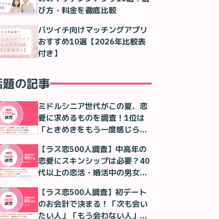
び方・料金を徹底比較
バツイチ向けマッチングアプリ
おすすめ10選【2026年比較表
付き】
話題の記事
ミドルシニア世代がこの夏、恋
愛に求めるものを調査！1位は
「ときめきをもう一度感じられ
る恋」！
【ラス恋500人調査】中高年の
恋愛にスキンシップは必要？40
代以上の恋活・婚活中の男女の
本音
【ラス恋500人調査】初デート
のお会計で決まる！「次も会い
たい人」「もう会わない人」が