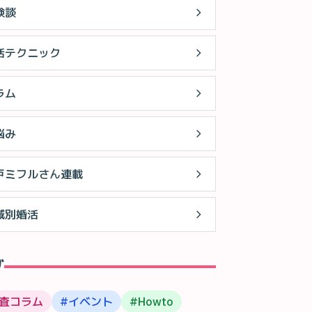
験談
活テクニック
ラム
悩み
戸ミフルさん連載
域別婚活
グ
査コラム
#
イベント
#
Howto