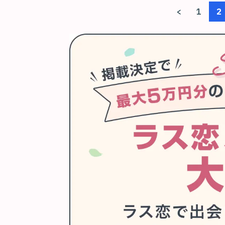
<
1
2