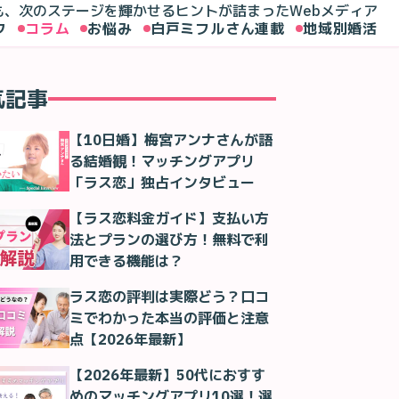
も、次のステージを輝かせるヒントが詰まったWebメディア
ク
コラム
お悩み
白戸ミフルさん連載
地域別婚活
気記事
【10日婚】梅宮アンナさんが語
る結婚観！マッチングアプリ
「ラス恋」独占インタビュー
【ラス恋料金ガイド】支払い方
法とプランの選び方！無料で利
用できる機能は？
ラス恋の評判は実際どう？口コ
ミでわかった本当の評価と注意
点【2026年最新】
【2026年最新】50代におすす
めのマッチングアプリ10選！選