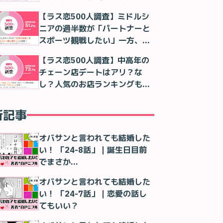
判明
【ラス恋500人調査】ミドルシ
ニアの過半数が「パートナーと
スポーツ観戦したい」一方、実
際は「一人で観る」が最多に
【ラス恋500人調査】中高年の
チェーン店デートはアリ？な
し？人気のお店ランキングも紹
介！
新記事
オバサンと言われても結婚した
い！ 「24-8話」｜誕生日目前
でまさか…
オバサンと言われても結婚した
い！ 「24-7話」｜恋愛の話し
てもいい？