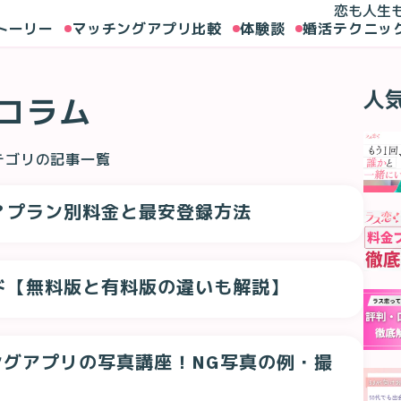
恋も人生
トーリー
マッチングアプリ比較
体験談
婚活テクニッ
人
コラム
テゴリの記事一覧
ら？プラン別料金と最安登録方法
イド【無料版と有料版の違いも解説】
グアプリの写真講座！NG写真の例・撮