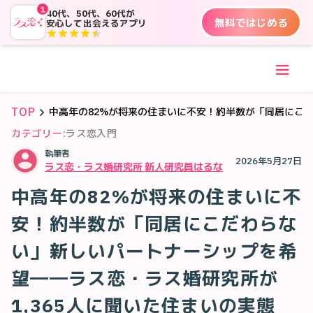
1
40代、50代、60代が
無料ではじめる
安心して出会えるアプリ
TOP
中高年の82%が将来の住まいに不安！約半数が「同居にこだ
カテゴリー:
ラス恋入門
執筆者
2026年5月27日
ラス恋・ラス婚研究所 新人研究員はるな
中高年の82%が将来の住まいに不
安！約半数が「同居にこだわらな
い」新しいパートナーシップを希
望――ラス恋・ラス婚研究所が
1,365人に聞いた住まいの実態