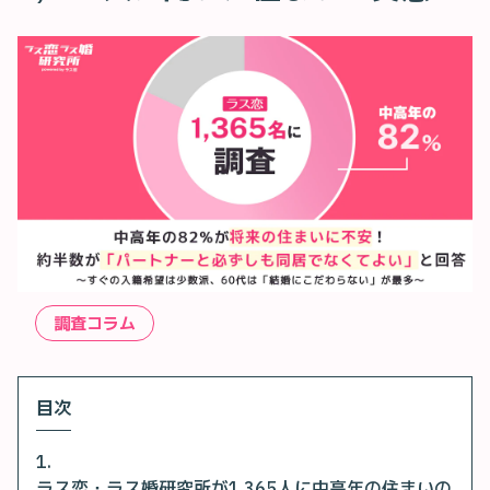
調査コラム
目次
ラス恋・ラス婚研究所が1,365人に中高年の住まいの