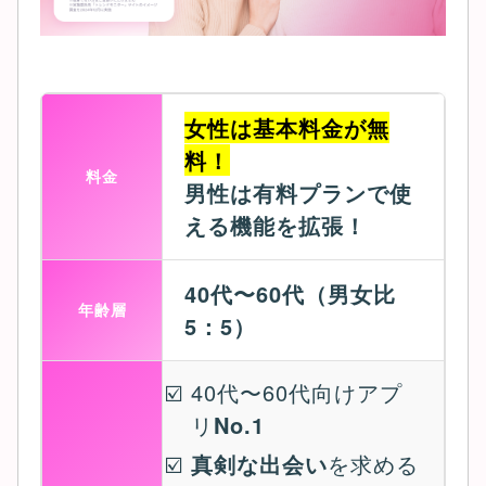
女性は基本料金が無
料！
料金
男性は有料プランで使
える機能を拡張！
40代〜60代（男女比
年齢層
5：5）
40代〜60代向けアプ
リ
No.1
真剣な出会い
を求める