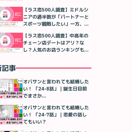
判明
【ラス恋500人調査】ミドルシ
ニアの過半数が「パートナーと
スポーツ観戦したい」一方、実
際は「一人で観る」が最多に
【ラス恋500人調査】中高年の
チェーン店デートはアリ？な
し？人気のお店ランキングも紹
介！
新記事
オバサンと言われても結婚した
い！ 「24-8話」｜誕生日目前
でまさか…
オバサンと言われても結婚した
い！ 「24-7話」｜恋愛の話し
てもいい？