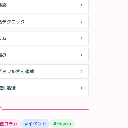
験談
活テクニック
ラム
悩み
戸ミフルさん連載
域別婚活
グ
査コラム
#
イベント
#
Howto