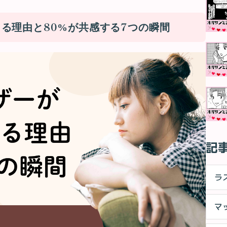
る理由と80%が共感する7つの瞬間
記
ラ
マ