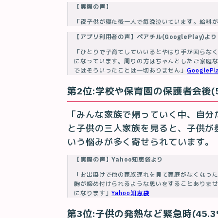
【実際の声】
「夜子供が寝た後一人で毎晩泣いています。給料
【アプリ利用者の声】ペアチル(GooglePlay)より
「ひとりで子育てしていいるとやはり手が回らな
になっています。周りの方はちゃんとしたご家庭
ではそういったことは一切ありません」
GooglePl
第2位:学校や保育園の保護者会後(52
「みんな家族で帰っていく中、自分
と子供の三人家族を見ると、子供が
いう悩みが多く寄せられています。
【実際の声】Yahoo知恵袋より
「お出掛けで他の家族連れを見て家庭がなくなっ
胸が締め付けられるような思いをすることありま
になります」
Yahoo知恵袋
第3位:子供の発熱など緊急時(45.3