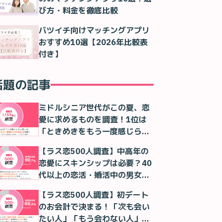
び方・料金を徹底比較
バツイチ向けマッチングアプリ
おすすめ10選【2026年比較表
付き】
話題の記事
ミドルシニア世代がこの夏、恋
愛に求めるものを調査！1位は
「ときめきをもう一度感じられ
る恋」！
【ラス恋500人調査】中高年の
恋愛にスキンシップは必要？40
代以上の恋活・婚活中の男女の
本音
【ラス恋500人調査】初デート
のお会計で決まる！「次も会い
たい人」「もう会わない人」が