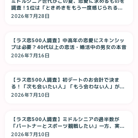
ミドルシニア世代がこの夏、恋愛に求めるものを
調査！1位は「ときめきをもう一度感じられる
恋」！
2026年7月28日
【ラス恋500人調査】中高年の恋愛にスキンシッ
プは必要？40代以上の恋活・婚活中の男女の本音
2026年7月16日
【ラス恋500人調査】初デートのお会計で決ま
る！「次も会いたい人」「もう会わない人」が判
明
2026年7月10日
【ラス恋500人調査】ミドルシニアの過半数が
「パートナーとスポーツ観戦したい」一方、実際
は「一人で観る」が最多に
2026年7月10日