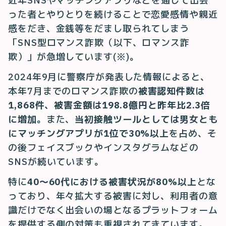
近年SNSやマッチングアプリなどを通じて出会
った者とやりとりを続けることで恋愛感情や親近
感をだき、金銭等をだまし取られてしまう
「SNS型ロマンス詐欺（以下、ロマンス詐
欺）」が急増しています(※)。
2024年9月に警察庁が発表した情報によると、
本年7月までのロマンス詐欺の
被害認知件数は
1,868件、被害金額は198.8億円と昨年比2.3倍
に増加
。また、
当初接触ツールとしては男女とも
にマッチングアプリが1位で30%以上
を占め、そ
の後フェイスブックやインスタグラムなどの
SNSが続いています。
特に
40〜60代における被害状況が80%以上
とな
っており、年々拡大する被害に対し、利用者の意
識だけでなく出会いの場となるプラットフォーム
を提供する側の対策も重視されてきています。