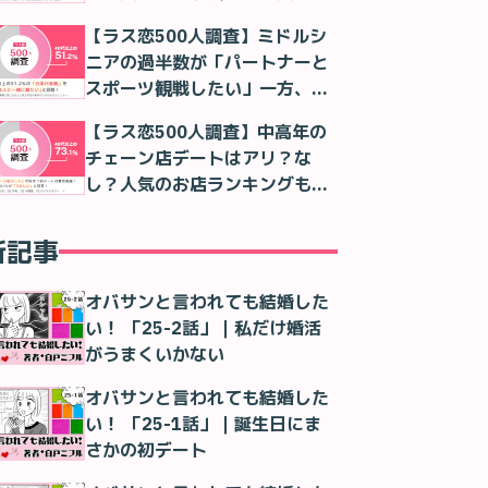
判明
【ラス恋500人調査】ミドルシ
ニアの過半数が「パートナーと
スポーツ観戦したい」一方、実
際は「一人で観る」が最多に
【ラス恋500人調査】中高年の
チェーン店デートはアリ？な
し？人気のお店ランキングも紹
介！
新記事
オバサンと言われても結婚した
い！ 「25-2話」｜私だけ婚活
がうまくいかない
オバサンと言われても結婚した
い！ 「25-1話」｜誕生日にま
さかの初デート