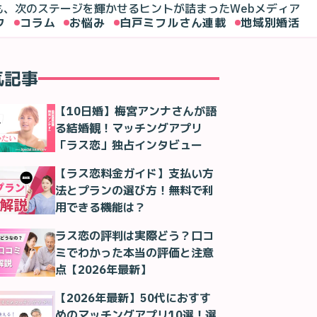
も、次のステージを輝かせるヒントが詰まったWebメディア
ク
コラム
お悩み
白戸ミフルさん連載
地域別婚活
気記事
漫画
オバサンと言われても結婚したい！ 「1-5話」｜マスターのお
【10日婚】梅宮アンナさんが語
る結婚観！マッチングアプリ
「ラス恋」独占インタビュー
【ラス恋料金ガイド】支払い方
法とプランの選び方！無料で利
用できる機能は？
ラス恋の評判は実際どう？口コ
ミでわかった本当の評価と注意
点【2026年最新】
【2026年最新】50代におすす
めのマッチングアプリ10選！選