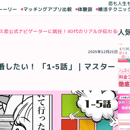
恋も人生
トーリー
マッチングアプリ比較
体験談
婚活テクニッ
人
ス恋公式ナビゲーターに就任！40代のリアルが伝わる婚活
2025年12月21日
したい！ 「1-5話」｜マスター