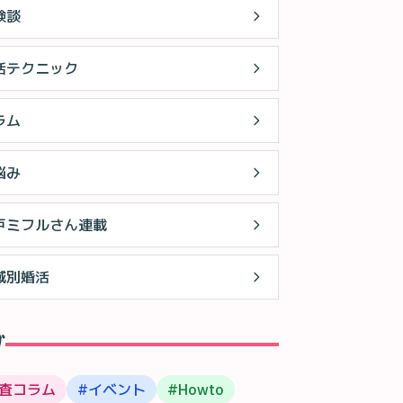
験談
活テクニック
ラム
悩み
戸ミフルさん連載
域別婚活
グ
査コラム
#
イベント
#
Howto