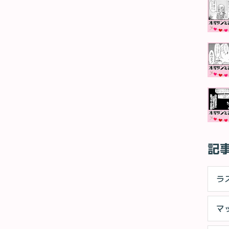
記
ラ
マ