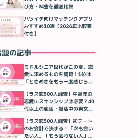
び方・料金を徹底比較
バツイチ向けマッチングアプリ
おすすめ10選【2026年比較表
付き】
話題の記事
ミドルシニア世代がこの夏、恋
愛に求めるものを調査！1位は
「ときめきをもう一度感じられ
る恋」！
【ラス恋500人調査】中高年の
恋愛にスキンシップは必要？40
代以上の恋活・婚活中の男女の
本音
【ラス恋500人調査】初デート
のお会計で決まる！「次も会い
たい人」「もう会わない人」が