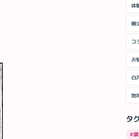
体
婚
コ
お
白
地
タ
#
調