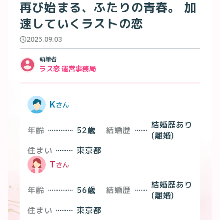
再び始まる、ふたりの青春。 加
速していくラストの恋
2025.09.03
執筆者
ラス恋 運営事務局
K
さん
結婚歴あり
年齢
52
歳
結婚歴
(離婚)
住まい
東京都
T
さん
結婚歴あり
年齢
56
歳
結婚歴
(離婚)
住まい
東京都