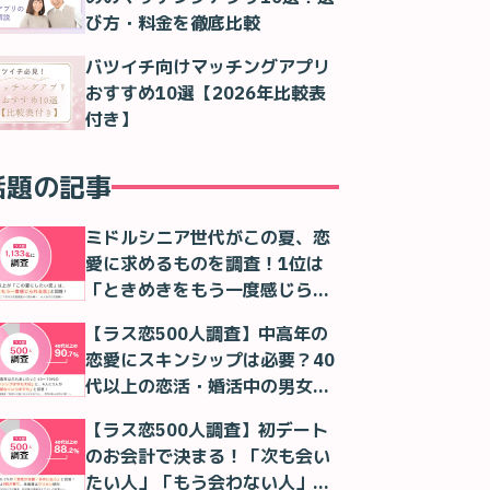
び方・料金を徹底比較
バツイチ向けマッチングアプリ
おすすめ10選【2026年比較表
付き】
話題の記事
ミドルシニア世代がこの夏、恋
愛に求めるものを調査！1位は
「ときめきをもう一度感じられ
る恋」！
【ラス恋500人調査】中高年の
恋愛にスキンシップは必要？40
代以上の恋活・婚活中の男女の
本音
【ラス恋500人調査】初デート
のお会計で決まる！「次も会い
たい人」「もう会わない人」が