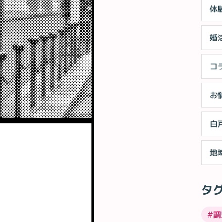
体
婚
コ
お
白
地
タ
#
調