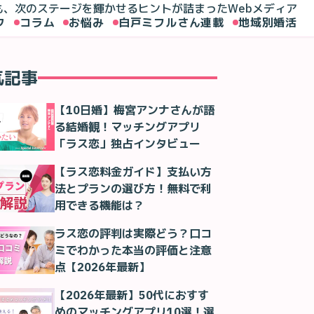
も、次のステージを輝かせるヒントが詰まったWebメディア
ク
コラム
お悩み
白戸ミフルさん連載
地域別婚活
気記事
【10日婚】梅宮アンナさんが語
る結婚観！マッチングアプリ
「ラス恋」独占インタビュー
【ラス恋料金ガイド】支払い方
法とプランの選び方！無料で利
用できる機能は？
ラス恋の評判は実際どう？口コ
ミでわかった本当の評価と注意
点【2026年最新】
【2026年最新】50代におすす
めのマッチングアプリ10選！選