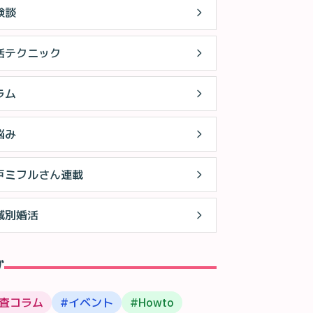
験談
活テクニック
ラム
悩み
戸ミフルさん連載
域別婚活
グ
査コラム
#
イベント
#
Howto