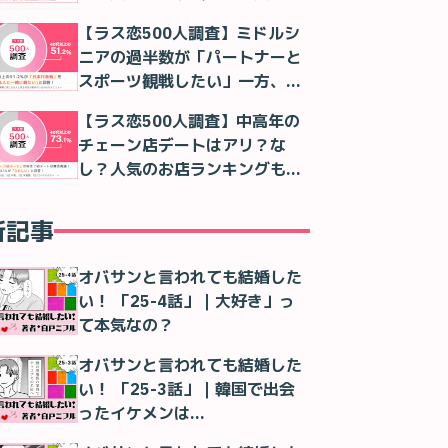
判明
【ラス恋500人調査】ミドルシ
ニアの過半数が「パートナーと
スポーツ観戦したい」一方、実
際は「一人で観る」が最多に
【ラス恋500人調査】中高年の
チェーン店デートはアリ？な
し？人気のお店ランキングも紹
介！
新記事
オバサンと言われても結婚した
い！ 「25-4話」｜大好き」っ
て本気なの？
オバサンと言われても結婚した
い！ 「25-3話」｜韓国で出会
ったイケメンは…