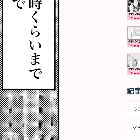
記
ラ
マ