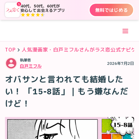
1
40代、50代、60代が
無料ではじめる
安心して出会えるアプリ
TOP
人気漫画家・白戸ミフルさんがラス恋公式ナビゲ
執筆者
2026年7月2日
白戸ミフル
オバサンと言われても結婚した
い！ 「15-8話」｜もう嫌なんだ
けど！