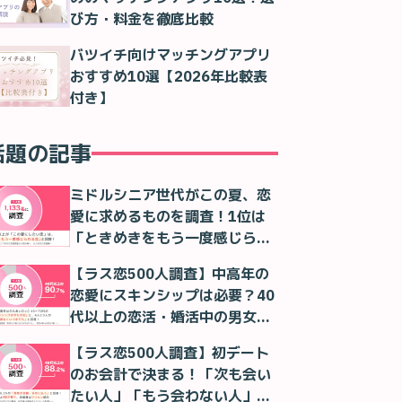
び方・料金を徹底比較
バツイチ向けマッチングアプリ
おすすめ10選【2026年比較表
付き】
話題の記事
ミドルシニア世代がこの夏、恋
愛に求めるものを調査！1位は
「ときめきをもう一度感じられ
る恋」！
【ラス恋500人調査】中高年の
恋愛にスキンシップは必要？40
代以上の恋活・婚活中の男女の
本音
【ラス恋500人調査】初デート
のお会計で決まる！「次も会い
たい人」「もう会わない人」が