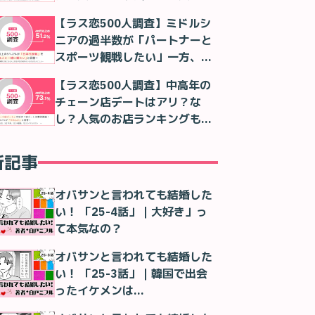
判明
【ラス恋500人調査】ミドルシ
ニアの過半数が「パートナーと
スポーツ観戦したい」一方、実
際は「一人で観る」が最多に
【ラス恋500人調査】中高年の
チェーン店デートはアリ？な
し？人気のお店ランキングも紹
介！
新記事
オバサンと言われても結婚した
い！ 「25-4話」｜大好き」っ
て本気なの？
オバサンと言われても結婚した
い！ 「25-3話」｜韓国で出会
ったイケメンは…