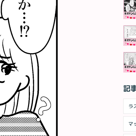
記
ラ
マ