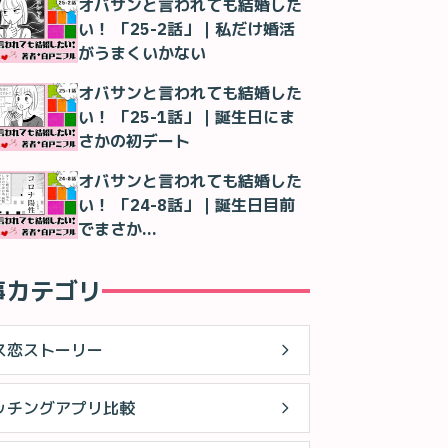
オバサンと言われても結婚した
い！ 「25-2話」｜私だけ婚活
がうまくいかない
オバサンと言われても結婚した
い！ 「25-1話」｜誕生日にま
さかの初デート
オバサンと言われても結婚した
い！ 「24-8話」｜誕生日目前
でまさか…
事カテゴリ
ス恋ストーリー
ッチングアプリ比較