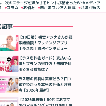
も、次のステージを輝かせるヒントが詰まったWebメディア
ク
コラム
お悩み
白戸ミフルさん連載
地域別婚活
気記事
漫画
オバサンと言われても結婚したい！ 「15-6話」｜彼氏？はい
【10日婚】梅宮アンナさんが語
る結婚観！マッチングアプリ
「ラス恋」独占インタビュー
【ラス恋料金ガイド】支払い方
法とプランの選び方！無料で利
用できる機能は？
ラス恋の評判は実際どう？口コ
ミでわかった本当の評価と注意
点【2026年最新】
【2026年最新】50代におすす
めのマッチングアプリ10選！選