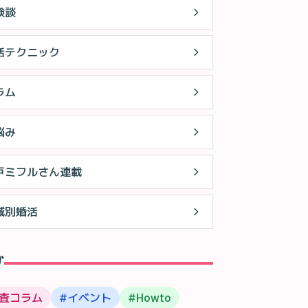
験談
活テクニック
ラム
悩み
戸ミフルさん連載
域別婚活
グ
査コラム
#
イベント
#
Howto