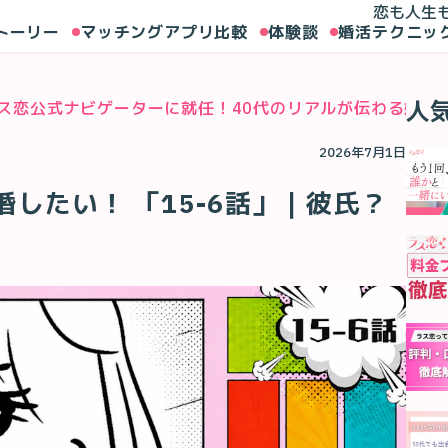
恋も人生
トーリー
マッチングアプリ比較
体験談
婚活テクニッ
人
ス恋公式ナビゲーターに就任！40代のリアルが伝わる婚活
2026年7月1日
したい！ 「15-6話」｜彼氏？