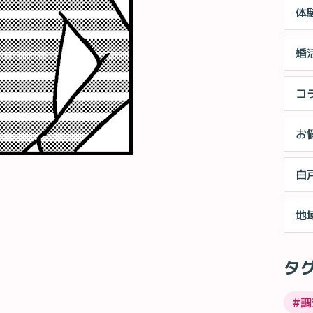
体
婚
コ
お
白
地
タ
#
調