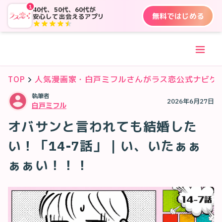
1
40代、50代、60代が
無料ではじめる
安心して出会えるアプリ
TOP
人気漫画家・白戸ミフルさんがラス恋公式ナビゲ
執筆者
2026年6月27日
白戸ミフル
オバサンと言われても結婚した
い！「14-7話」｜い、いたぁぁ
ぁぁい！！！