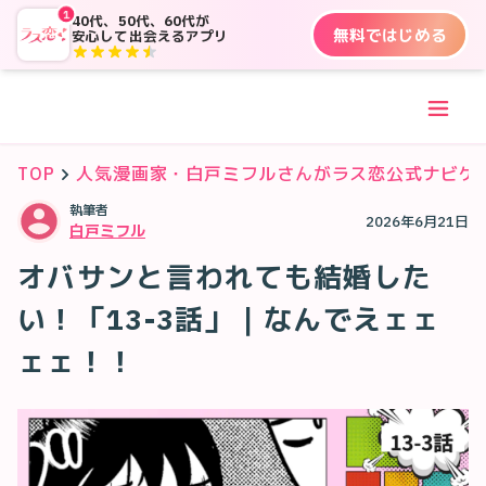
1
40代、50代、60代が
無料ではじめる
安心して出会えるアプリ
TOP
人気漫画家・白戸ミフルさんがラス恋公式ナビゲ
執筆者
2026年6月21日
白戸ミフル
オバサンと言われても結婚した
い！「13-3話」｜なんでえェェ
ェェ！！