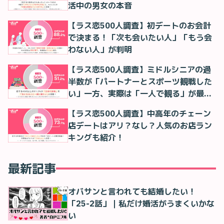
活中の男女の本音
【ラス恋500人調査】初デートのお会計
で決まる！「次も会いたい人」「もう会
わない人」が判明
【ラス恋500人調査】ミドルシニアの過
半数が「パートナーとスポーツ観戦した
い」一方、実際は「一人で観る」が最多
に
【ラス恋500人調査】中高年のチェーン
店デートはアリ？なし？人気のお店ラン
キングも紹介！
最新記事
オバサンと言われても結婚したい！
「25-2話」｜私だけ婚活がうまくいかな
い