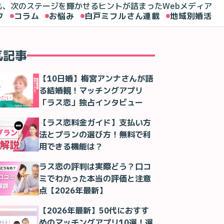
も、次のステージを輝かせるヒントが詰まったWebメディア
ク
コラム
お悩み
白戸ミフルさん連載
地域別婚活
気記事
漫画
オバサンと言われても結婚したい！ 「11-5話」｜試験がん
【10日婚】梅宮アンナさんが語
る結婚観！マッチングアプリ
「ラス恋」独占インタビュー
【ラス恋料金ガイド】支払い方
法とプランの選び方！無料で利
用できる機能は？
ラス恋の評判は実際どう？口コ
ミでわかった本当の評価と注意
点【2026年最新】
【2026年最新】50代におすす
めのマッチングアプリ10選！選