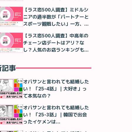
判明
【ラス恋500人調査】ミドルシ
ニアの過半数が「パートナーと
スポーツ観戦したい」一方、実
際は「一人で観る」が最多に
【ラス恋500人調査】中高年の
チェーン店デートはアリ？な
し？人気のお店ランキングも紹
介！
新記事
オバサンと言われても結婚した
い！ 「25-4話」｜大好き」っ
て本気なの？
オバサンと言われても結婚した
い！ 「25-3話」｜韓国で出会
ったイケメンは…