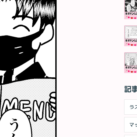
記
ラ
マ