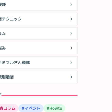
験談
活テクニック
ラム
悩み
戸ミフルさん連載
域別婚活
グ
査コラム
#
イベント
#
Howto