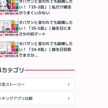
オバサンと言われても結婚した
い！ 「25-2話」｜私だけ婚活
がうまくいかない
オバサンと言われても結婚した
い！ 「25-1話」｜誕生日にま
さかの初デート
オバサンと言われても結婚した
い！ 「24-8話」｜誕生日目前
でまさか…
事カテゴリ
ス恋ストーリー
ッチングアプリ比較