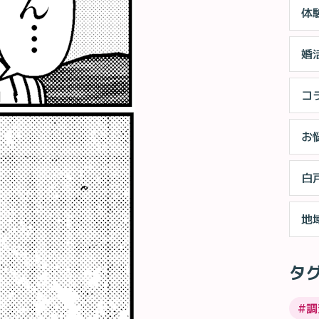
体
婚
コ
お
白
地
タ
#
調