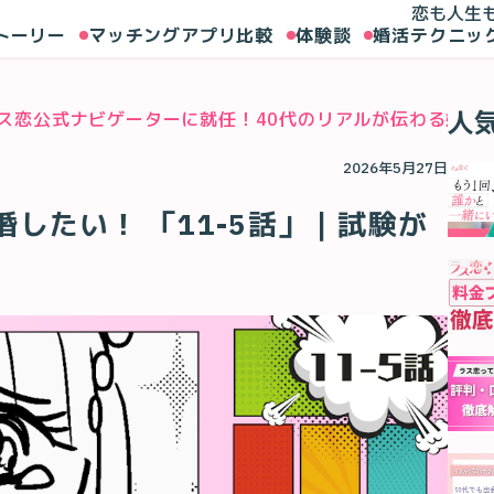
恋も人生
トーリー
マッチングアプリ比較
体験談
婚活テクニッ
人
ス恋公式ナビゲーターに就任！40代のリアルが伝わる婚活
2026年5月27日
したい！ 「11-5話」｜試験が