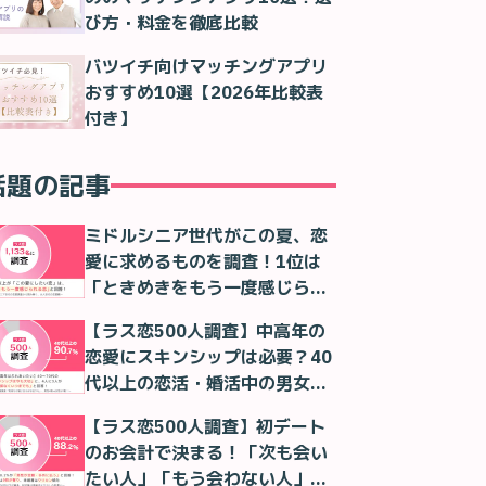
び方・料金を徹底比較
バツイチ向けマッチングアプリ
おすすめ10選【2026年比較表
付き】
話題の記事
ミドルシニア世代がこの夏、恋
愛に求めるものを調査！1位は
「ときめきをもう一度感じられ
る恋」！
【ラス恋500人調査】中高年の
恋愛にスキンシップは必要？40
代以上の恋活・婚活中の男女の
本音
【ラス恋500人調査】初デート
のお会計で決まる！「次も会い
たい人」「もう会わない人」が