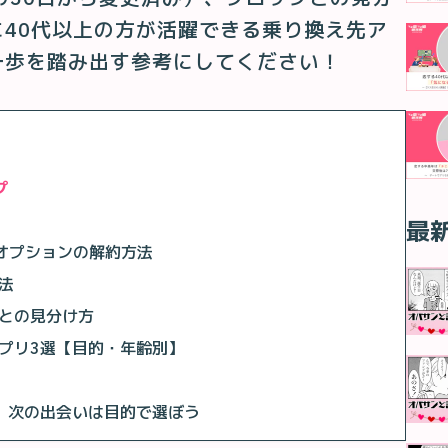
40代以上の方が活躍できる乗り換え先ア
一歩を踏み出す参考にしてください！
プ
最
Pオプションの解約方法
法
クとの見分け方
アプリ3選【目的・年齢別】
了。次の出会いは目的で選ぼう