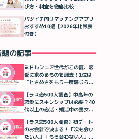
び方・料金を徹底比較
バツイチ向けマッチングアプリ
おすすめ10選【2026年比較表
付き】
話題の記事
ミドルシニア世代がこの夏、恋
愛に求めるものを調査！1位は
「ときめきをもう一度感じられ
る恋」！
【ラス恋500人調査】中高年の
恋愛にスキンシップは必要？40
代以上の恋活・婚活中の男女の
本音
【ラス恋500人調査】初デート
のお会計で決まる！「次も会い
たい人」「もう会わない人」が