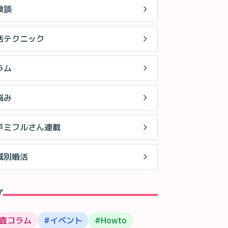
験談
活テクニック
ラム
悩み
戸ミフルさん連載
域別婚活
グ
査コラム
#
イベント
#
Howto