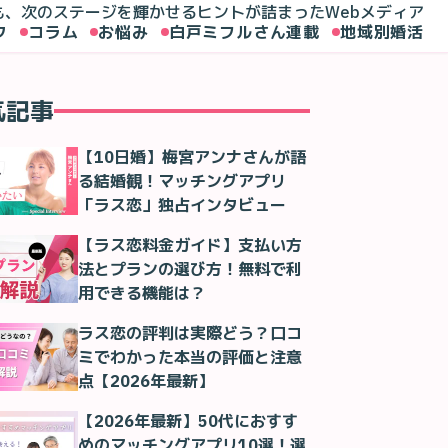
も、次のステージを輝かせるヒントが詰まったWebメディア
ク
コラム
お悩み
白戸ミフルさん連載
地域別婚活
気記事
【10日婚】梅宮アンナさんが語
る結婚観！マッチングアプリ
「ラス恋」独占インタビュー
【ラス恋料金ガイド】支払い方
法とプランの選び方！無料で利
用できる機能は？
ラス恋の評判は実際どう？口コ
ミでわかった本当の評価と注意
点【2026年最新】
【2026年最新】50代におすす
めのマッチングアプリ10選！選