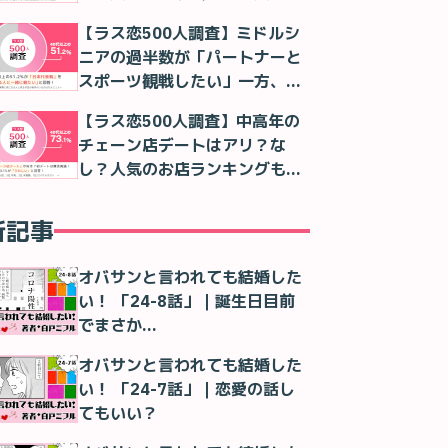
判明
【ラス恋500人調査】ミドルシ
ニアの過半数が「パートナーと
スポーツ観戦したい」一方、実
際は「一人で観る」が最多に
【ラス恋500人調査】中高年の
チェーン店デートはアリ？な
し？人気のお店ランキングも紹
介！
新記事
オバサンと言われても結婚した
い！ 「24-8話」｜誕生日目前
でまさか…
オバサンと言われても結婚した
い！ 「24-7話」｜恋愛の話し
てもいい？