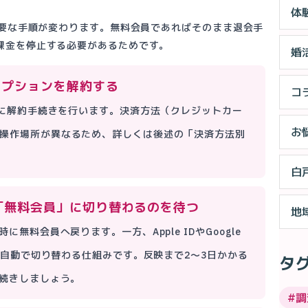
体
必要な手順が変わります。無料会員であればそのまま退会手
課金を停止する必要があるためです。
婚
オプションを解約する
コ
先に解約手続きを行います。決済方法（クレジットカー
お
y）によって操作場所が異なるため、詳しくは後述の「決済方法別
白
「無料会員」に切り替わるのを待つ
地
無料会員へ戻ります。一方、Apple IDやGoogle
に自動で切り替わる仕組みです。反映まで2〜3日かかる
タ
続きしましょう。
#
調