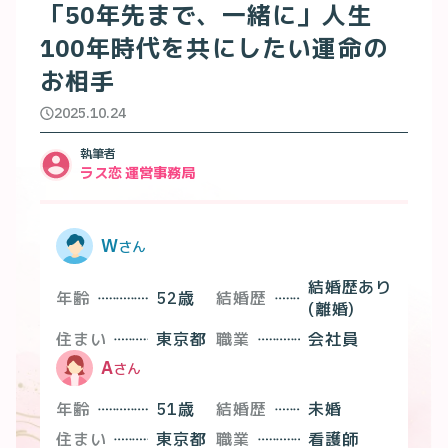
「50年先まで、一緒に」人生
100年時代を共にしたい運命の
お相手
2025.10.24
執筆者
ラス恋 運営事務局
W
さん
結婚歴あり
年齢
52
歳
結婚歴
(離婚)
住まい
東京都
職業
会社員
A
さん
年齢
51
歳
結婚歴
未婚
住まい
東京都
職業
看護師