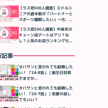
判明
【ラス恋500人調査】ミドルシ
ニアの過半数が「パートナーと
スポーツ観戦したい」一方、実
際は「一人で観る」が最多に
【ラス恋500人調査】中高年の
チェーン店デートはアリ？な
し？人気のお店ランキングも紹
介！
新記事
オバサンと言われても結婚した
い！ 「24-8話」｜誕生日目前
でまさか…
オバサンと言われても結婚した
い！ 「24-7話」｜恋愛の話し
てもいい？