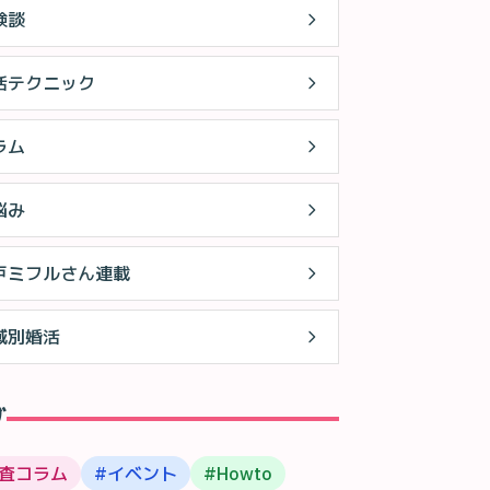
験談
活テクニック
ラム
悩み
戸ミフルさん連載
域別婚活
グ
査コラム
#
イベント
#
Howto