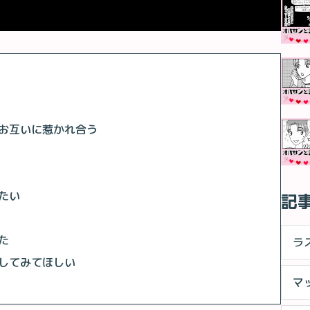
お互いに惹かれ合う
たい
記
た
ラ
してみてほしい
マ