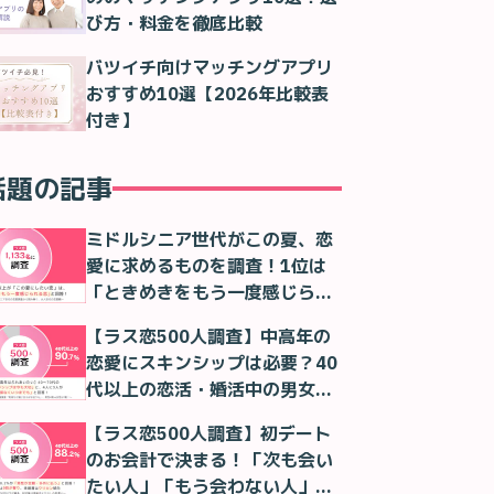
び方・料金を徹底比較
バツイチ向けマッチングアプリ
おすすめ10選【2026年比較表
付き】
話題の記事
ミドルシニア世代がこの夏、恋
愛に求めるものを調査！1位は
「ときめきをもう一度感じられ
る恋」！
【ラス恋500人調査】中高年の
恋愛にスキンシップは必要？40
代以上の恋活・婚活中の男女の
本音
【ラス恋500人調査】初デート
のお会計で決まる！「次も会い
たい人」「もう会わない人」が