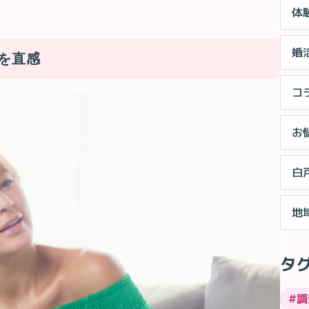
体
婚
命を直感
コ
お
白
地
タ
#
調