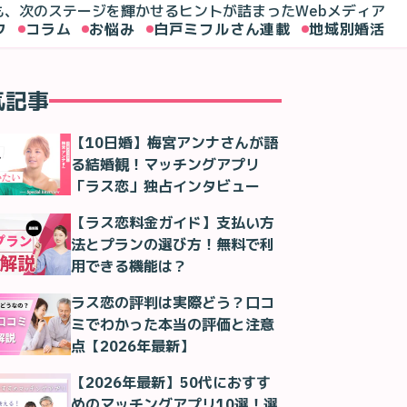
も、次のステージを輝かせるヒントが詰まったWebメディア
ク
コラム
お悩み
白戸ミフルさん連載
地域別婚活
気記事
【10日婚】梅宮アンナさんが語
る結婚観！マッチングアプリ
「ラス恋」独占インタビュー
【ラス恋料金ガイド】支払い方
法とプランの選び方！無料で利
用できる機能は？
ラス恋の評判は実際どう？口コ
ミでわかった本当の評価と注意
点【2026年最新】
【2026年最新】50代におすす
めのマッチングアプリ10選！選